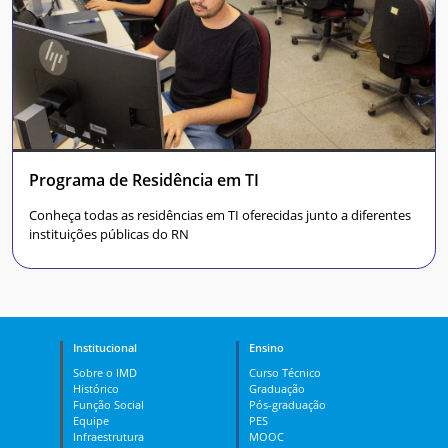
Programa de Residência em TI
Conheça todas as residências em TI oferecidas junto a diferentes
instituições públicas do RN
Institucional
Ensino
Sobre o IMD
Curso Técnico
Histórico
Graduação
Função Social
Pós-graduação
Equipe
PES
Infraestrutura
MOOC