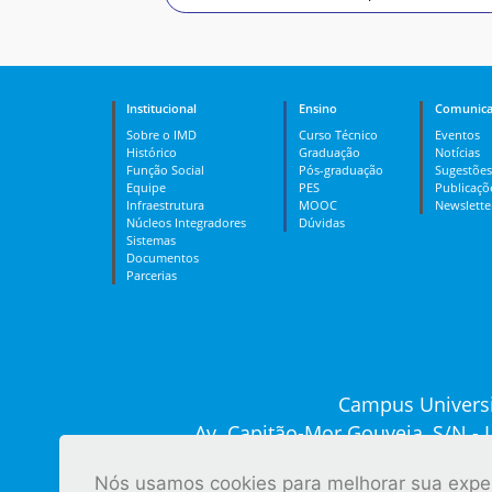
Institucional
Ensino
Comunica
Sobre o IMD
Curso Técnico
Eventos
Histórico
Graduação
Notícias
Função Social
Pós-graduação
Sugestões
Equipe
PES
Publicaçõ
Infraestrutura
MOOC
Newslette
Núcleos Integradores
Dúvidas
Sistemas
Documentos
Parcerias
Campus Universi
Av. Capitão-Mor Gouveia, S/N -
Recepção: (84) 
Nós usamos cookies para melhorar sua experi
Ver tod