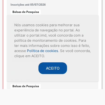
Inscrições até 05/07/2026
Bolsas de Pesquisa
Nós usamos cookies para melhorar sua
001/2026 - PROJETO TRACK II
experiência de navegação no portal. Ao
PROCESSO SELETIVO SIMPLIFICADO
utilizar o portal.imd, você concorda com a
Inscrições até 01/07/2026
política de monitoramento de cookies. Para
ter mais informações sobre como isso é feito,
Bolsas de Pesquisa
acesse
Política de cookies
. Se você concorda,
clique em ACEITO.
001/2026 - NPAD
PROCESSO SELETIVO PARA
ACEITO
BOLSISTA DE GRADUAÇAO
Inscrições até 05/07/2026
Bolsas de Pesquisa
001/2026 - PROJETO NEW NEDIT