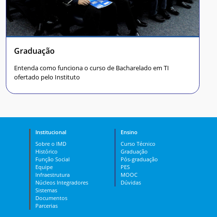
Graduação
Entenda como funciona o curso de Bacharelado em TI
ofertado pelo Instituto
Institucional
Ensino
Sobre o IMD
Curso Técnico
Histórico
Graduação
Função Social
Pós-graduação
Equipe
PES
Infraestrutura
MOOC
Núcleos Integradores
Dúvidas
Sistemas
Documentos
Parcerias