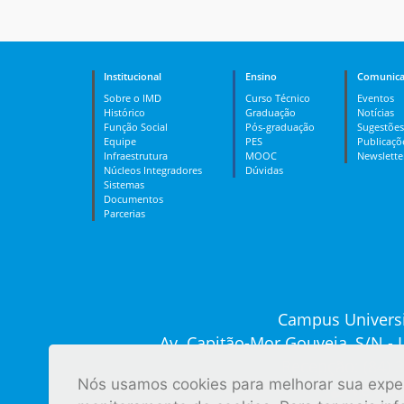
Institucional
Ensino
Comunica
Sobre o IMD
Curso Técnico
Eventos
Histórico
Graduação
Notícias
Função Social
Pós-graduação
Sugestões
Equipe
PES
Publicaçõ
Infraestrutura
MOOC
Newslette
Núcleos Integradores
Dúvidas
Sistemas
Documentos
Parcerias
Campus Universi
Av. Capitão-Mor Gouveia, S/N -
Recepção: (84) 
Nós usamos cookies para melhorar sua experi
Ver tod