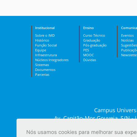
Institucional
Ensino
Comunica
Sobre o IMD
Curso Técnico
Eventos
Histórico
Graduação
Notícias
Função Social
Pós-graduação
Sugestões
Equipe
PES
Publicaçõ
Infraestrutura
MOOC
Newslette
Núcleos Integradores
Dúvidas
Sistemas
Documentos
Parcerias
Campus Universi
Av. Capitão-Mor Gouveia, S/N -
Recepção: (84) 
Nós usamos cookies para melhorar sua experi
Ver tod