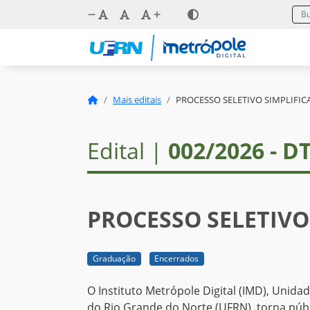
Mais editais
PROCESSO SELETIVO SIMPLIFI
Edital |
002/2026 - D
PROCESSO SELETIVO
Graduação
Encerrados
O Instituto Metrópole Digital (IMD), Unid
do Rio Grande do Norte (UFRN), torna públ