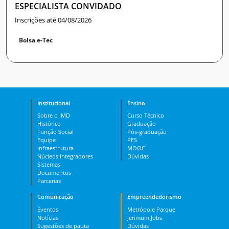
ESPECIALISTA CONVIDADO
Inscrições até 04/08/2026
Bolsa e-Tec
Institucional
Ensino
Sobre o IMD
Curso Técnico
Histórico
Graduação
Função Social
Pós-graduação
Equipe
PES
Infraestrutura
MOOC
Núcleos Integradores
Dúvidas
Sistemas
Documentos
Parcerias
Comunicação
Empreendedorismo
Eventos
Metrópole Parque
Notícias
Jerimum Jobs
Sugestões de pauta
Dúvidas