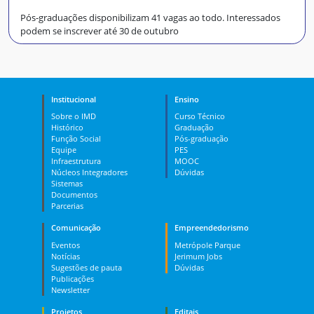
Pós-graduações disponibilizam 41 vagas ao todo. Interessados
podem se inscrever até 30 de outubro
Institucional
Ensino
Sobre o IMD
Curso Técnico
Histórico
Graduação
Função Social
Pós-graduação
Equipe
PES
Infraestrutura
MOOC
Núcleos Integradores
Dúvidas
Sistemas
Documentos
Parcerias
Comunicação
Empreendedorismo
Eventos
Metrópole Parque
Notícias
Jerimum Jobs
Sugestões de pauta
Dúvidas
Publicações
Newsletter
Projetos
Editais