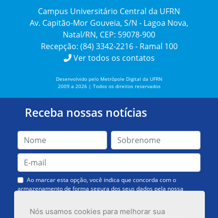
Campus Universitário Central da UFRN
Av. Capitão-Mor Gouveia, S/N - Lagoa Nova,
Natal/RN, CEP: 59078-900
Recepção: (84) 3342-2216 - Ramal 100
Ver todos os contatos
Desenvolvido pelo Metrópole Digital da UFRN
2009 a 2026 | Todos os direitos reservados
Receba nossas notícias
Ao marcar esta opção, você indica que concorda com o
armazenamento de forma segura dos seus dados pela nossa
Assessoria de Comunicação. Você poderá solicitar a exclusão dos
dados ou cancelar o recebimento das mensagens quando quiser.
Nós usamos cookies para melhorar sua