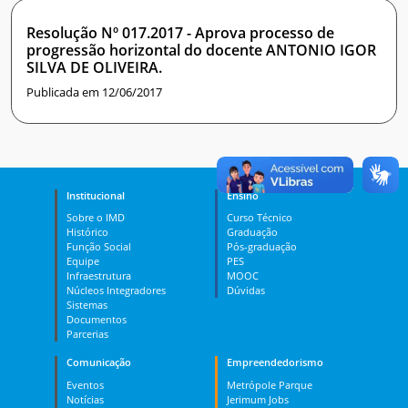
Resolução Nº 017.2017 - Aprova processo de
progressão horizontal do docente ANTONIO IGOR
SILVA DE OLIVEIRA.
Publicada em 12/06/2017
Institucional
Ensino
Sobre o IMD
Curso Técnico
Histórico
Graduação
Função Social
Pós-graduação
Equipe
PES
Infraestrutura
MOOC
Núcleos Integradores
Dúvidas
Sistemas
Documentos
Parcerias
Comunicação
Empreendedorismo
Eventos
Metrópole Parque
Notícias
Jerimum Jobs