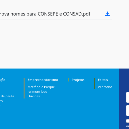
rova nomes para CONSEPE e CONSAD.pdf
ção
Empreendedorismo
Projetos
Editais
Metrópole Parque
Ver todos
Jerimum Jobs
 de pauta
Dúvidas
es
r
a