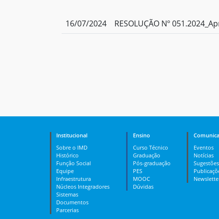
16/07/2024
RESOLUÇÃO Nº 051.2024_Ap
Institucional
Ensino
Comunica
Sobre o IMD
Curso Técnico
Eventos
Histórico
Graduação
Notícias
Função Social
Pós-graduação
Sugestões
Equipe
PES
Publicaçõ
Infraestrutura
MOOC
Newslette
Núcleos Integradores
Dúvidas
Sistemas
Documentos
Parcerias