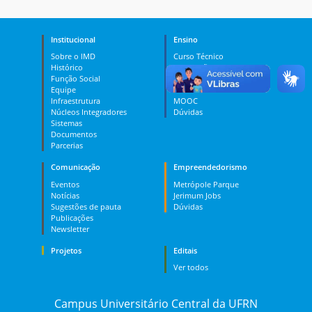
Institucional
Ensino
Sobre o IMD
Curso Técnico
Histórico
Graduação
Função Social
Pós-graduação
Equipe
PES
Infraestrutura
MOOC
Núcleos Integradores
Dúvidas
Sistemas
Documentos
Parcerias
Comunicação
Empreendedorismo
Eventos
Metrópole Parque
Notícias
Jerimum Jobs
Sugestões de pauta
Dúvidas
Publicações
Newsletter
Projetos
Editais
Ver todos
Campus Universitário Central da UFRN