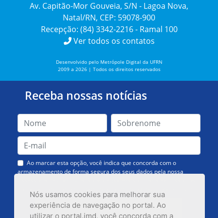
Av. Capitão-Mor Gouveia, S/N - Lagoa Nova,
Natal/RN, CEP: 59078-900
Recepção: (84) 3342-2216 - Ramal 100
Ver todos os contatos
Desenvolvido pelo Metrópole Digital da UFRN
2009 a 2026 | Todos os direitos reservados
Receba nossas notícias
Ao marcar esta opção, você indica que concorda com o
armazenamento de forma segura dos seus dados pela nossa
Assessoria de Comunicação. Você poderá solicitar a exclusão dos
dados ou cancelar o recebimento das mensagens quando quiser.
Nós usamos cookies para melhorar sua
experiência de navegação no portal. Ao
utilizar o portal.imd, você concorda com a