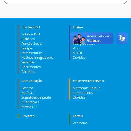
Institucional
Ensino
Sobre o IMD
Curso Técnico
Histórico
Graduação
Função Social
Pós-graduação
Equipe
PES
Infraestrutura
MOOC
Núcleos Integradores
Dúvidas
Sistemas
Documentos
Parcerias
Comunicação
Empreendedorismo
Eventos
Metrópole Parque
Notícias
Jerimum Jobs
Sugestões de pauta
Dúvidas
Publicações
Newsletter
Projetos
Editais
Ver todos