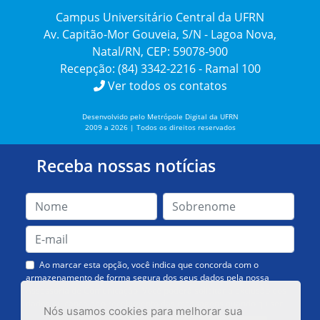
Campus Universitário Central da UFRN
Av. Capitão-Mor Gouveia, S/N - Lagoa Nova,
Natal/RN, CEP: 59078-900
Recepção: (84) 3342-2216 - Ramal 100
Ver todos os contatos
Desenvolvido pelo Metrópole Digital da UFRN
2009 a 2026 | Todos os direitos reservados
Receba nossas notícias
Ao marcar esta opção, você indica que concorda com o
armazenamento de forma segura dos seus dados pela nossa
Assessoria de Comunicação. Você poderá solicitar a exclusão dos
dados ou cancelar o recebimento das mensagens quando quiser.
Nós usamos cookies para melhorar sua