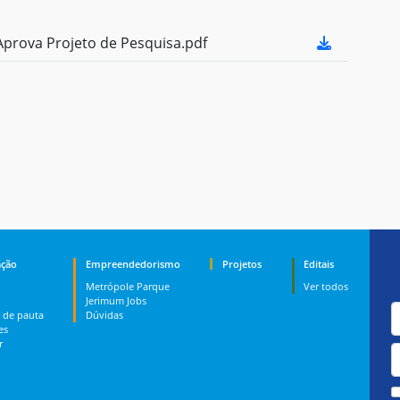
prova Projeto de Pesquisa.pdf
ção
Empreendedorismo
Projetos
Editais
Metrópole Parque
Ver todos
Jerimum Jobs
 de pauta
Dúvidas
es
r