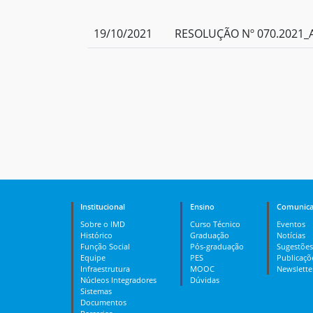
19/10/2021
RESOLUÇÃO Nº 070.2021_A
Institucional
Ensino
Comunica
Sobre o IMD
Curso Técnico
Eventos
Histórico
Graduação
Notícias
Função Social
Pós-graduação
Sugestões
Equipe
PES
Publicaçõ
Infraestrutura
MOOC
Newslette
Núcleos Integradores
Dúvidas
Sistemas
Documentos