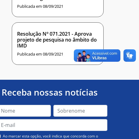
Aprendizagens, vinculado ao
Publicada em 08/09/2021
Instituto Metrópole Digital
Resolução Nº 071.2021 - Aprova
projeto de pesquisa no âmbito do
IMD
Publicada em 08/09/2021
Receba nossas notícias
Ao marcar esta opção, você indica que concorda com o