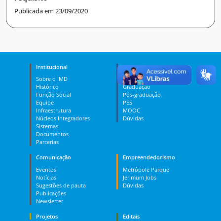
Publicada em 23/09/2020
Institucional
Ensino
Sobre o IMD
Curso Técnico
Histórico
Graduação
Função Social
Pós-graduação
Equipe
PES
Infraestrutura
MOOC
Núcleos Integradores
Dúvidas
Sistemas
Documentos
Parcerias
Comunicação
Empreendedorismo
Eventos
Metrópole Parque
Notícias
Jerimum Jobs
Sugestões de pauta
Dúvidas
Publicações
Newsletter
Projetos
Editais