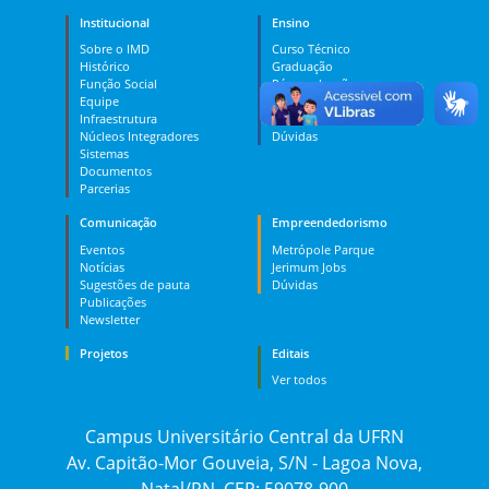
Institucional
Ensino
Sobre o IMD
Curso Técnico
Histórico
Graduação
Função Social
Pós-graduação
Equipe
PES
Infraestrutura
MOOC
Núcleos Integradores
Dúvidas
Sistemas
Documentos
Parcerias
Comunicação
Empreendedorismo
Eventos
Metrópole Parque
Notícias
Jerimum Jobs
Sugestões de pauta
Dúvidas
Publicações
Newsletter
Projetos
Editais
Ver todos
Campus Universitário Central da UFRN
Av. Capitão-Mor Gouveia, S/N - Lagoa Nova,