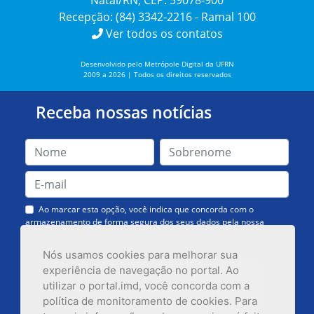
Natal/RN, CEP: 59078-900
Recepção: (84) 3342-2216 - Ramal 100
Ver todos os contatos
Desenvolvido pelo Metrópole Digital da UFRN
2009 a 2026 | Todos os direitos reservados
Receba nossas notícias
Ao marcar esta opção, você indica que concorda com o
armazenamento de forma segura dos seus dados pela nossa
Assessoria de Comunicação. Você poderá solicitar a exclusão dos
dados ou cancelar o recebimento das mensagens quando quiser.
Nós usamos cookies para melhorar sua
experiência de navegação no portal. Ao
utilizar o portal.imd, você concorda com a
política de monitoramento de cookies. Para