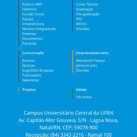
Sobre o IMD
Curso Técnico
Histórico
Graduação
Função Social
Pós-graduação
Equipe
PES
Infraestrutura
MOOC
Núcleos Integradores
Dúvidas
Sistemas
Documentos
Parcerias
Comunicação
Empreendedorismo
Eventos
Metrópole Parque
Notícias
Jerimum Jobs
Sugestões de pauta
Dúvidas
Publicações
Newsletter
Projetos
Editais
Ver todos
Campus Universitário Central da UFRN
Av. Capitão-Mor Gouveia, S/N - Lagoa Nova,
Natal/RN, CEP: 59078-900
Recepção: (84) 3342-2216 - Ramal 100