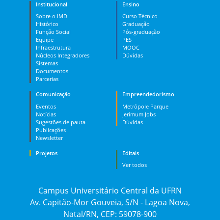
Institucional
Ensino
Sobre o IMD
Curso Técnico
Histórico
Graduação
Função Social
Pós-graduação
Equipe
PES
Infraestrutura
MOOC
Núcleos Integradores
Dúvidas
Sistemas
Documentos
Parcerias
Comunicação
Empreendedorismo
Eventos
Metrópole Parque
Notícias
Jerimum Jobs
Sugestões de pauta
Dúvidas
Publicações
Newsletter
Projetos
Editais
Ver todos
Campus Universitário Central da UFRN
Av. Capitão-Mor Gouveia, S/N - Lagoa Nova,
Natal/RN, CEP: 59078-900