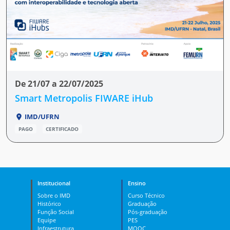
De 21/07 a 22/07/2025
Smart Metropolis FIWARE iHub
IMD/UFRN
PAGO
CERTIFICADO
Institucional
Ensino
Sobre o IMD
Curso Técnico
Histórico
Graduação
Função Social
Pós-graduação
Equipe
PES
Infraestrutura
MOOC