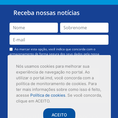
Receba nossas notícias
Ao marcar esta opção, você indica que concorda com o
armazenamento de forma segura dos seus dados pela nossa
Assessoria de Comunicação. Você poderá solicitar a exclusão dos
dados ou cancelar o recebimento das mensagens quando quiser.
Nós usamos cookies para melhorar sua
experiência de navegação no portal. Ao
utilizar o portal.imd, você concorda com a
política de monitoramento de cookies. Para
ter mais informações sobre como isso é feito,
acesse
Política de cookies
. Se você concorda,
Inscrever-se
clique em ACEITO.
Siga o IMD nas redes sociais
ACEITO