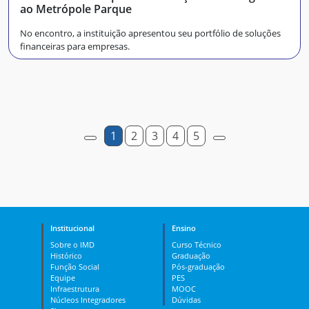
ao Metrópole Parque
No encontro, a instituição apresentou seu portfólio de soluções
financeiras para empresas.
1
2
3
4
5
Institucional
Ensino
Sobre o IMD
Curso Técnico
Histórico
Graduação
Função Social
Pós-graduação
Equipe
PES
Infraestrutura
MOOC
Núcleos Integradores
Dúvidas