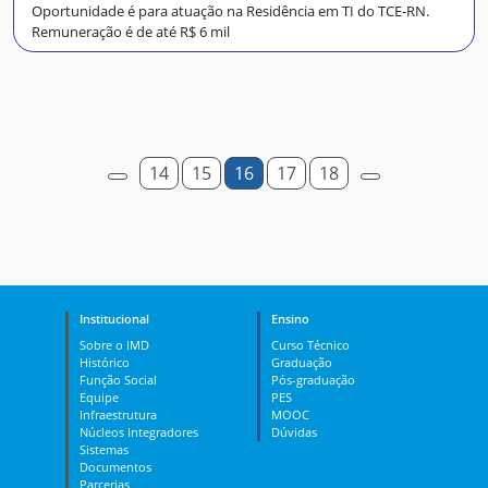
Oportunidade é para atuação na Residência em TI do TCE-RN.
Remuneração é de até R$ 6 mil
14
15
16
17
18
Institucional
Ensino
Sobre o IMD
Curso Técnico
Histórico
Graduação
Função Social
Pós-graduação
Equipe
PES
Infraestrutura
MOOC
Núcleos Integradores
Dúvidas
Sistemas
Documentos
Parcerias