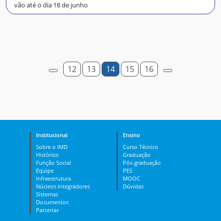
vão até o dia 18 de junho
12
13
14
15
16
Institucional
Ensino
Sobre o IMD
Curso Técnico
Histórico
Graduação
Função Social
Pós-graduação
Equipe
PES
Infraestrutura
MOOC
Núcleos Integradores
Dúvidas
Sistemas
Documentos
Parcerias