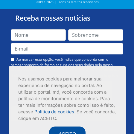
2009 a 2026 | Todos os direitos reservados
Receba nossas notícias
Ao marcar esta opção, você indica que concorda com o
armazenamento de forma segura dos seus dados pela nossa
Assessoria de Comunicação. Você poderá solicitar a exclusão dos
dados ou cancelar o recebimento das mensagens quando quiser.
Nós usamos cookies para melhorar sua
experiência de navegação no portal. Ao
utilizar o portal.imd, você concorda com a
política de monitoramento de cookies. Para
ter mais informações sobre como isso é feito,
acesse
Política de cookies
. Se você concorda,
Inscrever-se
clique em ACEITO.