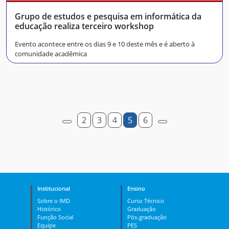
Grupo de estudos e pesquisa em informática da
educação realiza terceiro workshop
Evento acontece entre os dias 9 e 10 deste mês e é aberto à
comunidade acadêmica
2
3
4
5
6
Institucional
Ensino
Sobre o IMD
Curso Técnico
Histórico
Graduação
Função Social
Pós-graduação
Equipe
PES