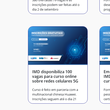
São ofertadas 79 vagas e as
For
inscrições podem ser feitas até o
dese
dia 2 de setembro
pro
de d
IMD disponibiliza 100
Em 
vagas para curso online
IMD
sobre redes celulares 5G
cur
Arti
Curso é feito em parceria com a
Form
multinacional chinesa Huawei.
pess
Inscrições seguem até o dia 21
cert
emp