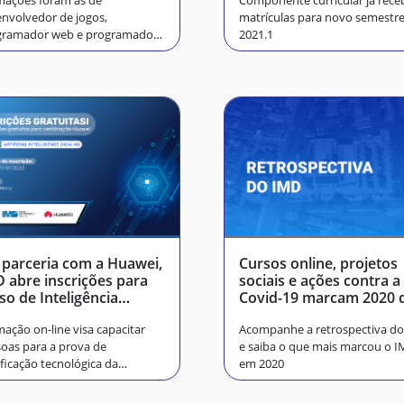
mações foram as de
Componente curricular já rece
nvolvedor de jogos,
matrículas para novo semestr
gramador web e programador
2021.1
ispositivos móveis
parceria com a Huawei,
Cursos online, projetos
 abre inscrições para
sociais e ações contra a
so de Inteligência
Covid-19 marcam 2020 
ficial
IMD
ação on-line visa capacitar
Acompanhe a retrospectiva do
oas para a prova de
e saiba o que mais marcou o 
ificação tecnológica da
em 2020
resa chinesa