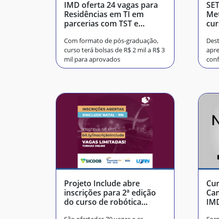
IMD oferta 24 vagas para
SET
Residências em TI em
Me
parcerias com TST e
cur
TRE/RN
Pro
Com formato de pós-graduação,
Dest
curso terá bolsas de R$ 2 mil a R$ 3
apre
mil para aprovados
conf
ges
Projeto Include abre
Cur
inscrições para 2ª edição
Cam
do curso de robótica
IMD
desplugada
mil