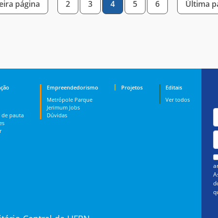
ira página
2
3
4
5
6
Última 
ção
Empreendedorismo
Projetos
Editais
Metrópole Parque
Ver todos
Jerimum Jobs
 de pauta
Dúvidas
es
r
a
A
d
q