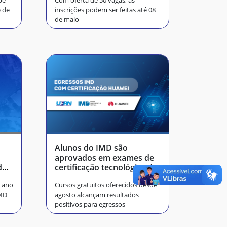
be
Com oferta de 50 vagas, as
e de
inscrições podem ser feitas até 08
de maio
Alunos do IMD são
aprovados em exames de
do
certificação tecnológica da
Huawei
 ano
Cursos gratuitos oferecidos desde
IMD
agosto alcançam resultados
positivos para egressos