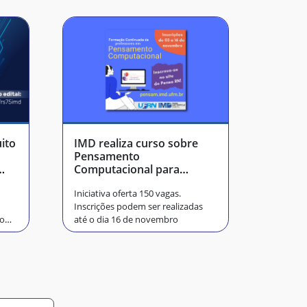
ito
IMD realiza curso sobre
Pensamento
Computacional para
professores da rede
Iniciativa oferta 150 vagas.
pública
Inscrições podem ser realizadas
 o
até o dia 16 de novembro