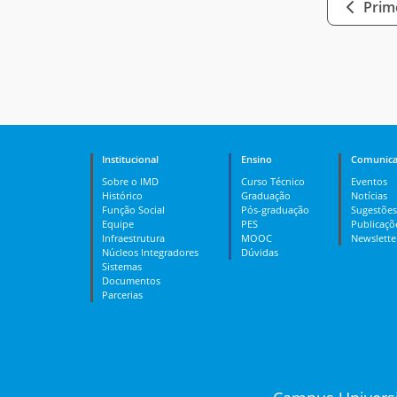
Prime
Institucional
Ensino
Comunica
Sobre o IMD
Curso Técnico
Eventos
Histórico
Graduação
Notícias
Função Social
Pós-graduação
Sugestões
Equipe
PES
Publicaçõ
Infraestrutura
MOOC
Newslette
Núcleos Integradores
Dúvidas
Sistemas
Documentos
Parcerias