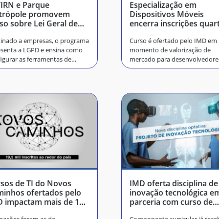
IRN e Parque
Especialização em
trópole promovem
Dispositivos Móveis
so sobre Lei Geral de
encerra inscrições quar
teção de Dados
feira
inado a empresas, o programa
Curso é ofertado pelo IMD em
senta a LGPD e ensina como
momento de valorização de
igurar as ferramentas de
mercado para desenvolvedore
tão
mobile
sos de TI do Novos
IMD oferta disciplina de
inhos ofertados pelo
inovação tecnológica e
 impactam mais de 19
parceria com curso de
 pessoas
Medicina da UFRN