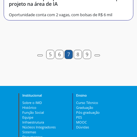
projeto na área de IA
Oportunidade conta com 2 vagas, com bolsas de R$ 6 mil
5
6
7
8
9
Institucional
Ensino
Sobre o IMD
Curso Técnico
Histórico
Graduação
Função Social
Pós-graduação
Equipe
PES
Infraestrutura
MOOC
Núcleos Integradores
Dúvidas
Sistemas
Documentos