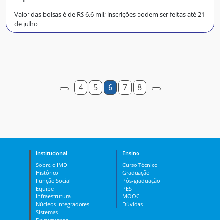
Valor das bolsas é de R$ 6,6 mil; inscrições podem ser feitas até 21
de julho
4
5
6
7
8
Institucional
Ensino
Sobre o IMD
Curso Técnico
Histórico
Graduação
Função Social
Pós-graduação
Equipe
PES
Infraestrutura
MOOC
Núcleos Integradores
Dúvidas
Sistemas
Documentos